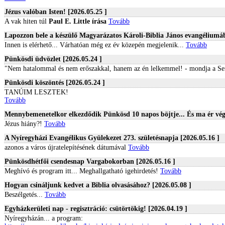
Jézus valóban Isten! [2026.05.25 ]
A vak hiten túl
Paul E. Little írása
Tovább
Lapozzon bele a készülő Magyarázatos Károli-Biblia János evangéliumáb
Innen is elérhető... Várhatóan még ez év közepén megjelenik...
Tovább
Pünkösdi üdvözlet [2026.05.24 ]
"Nem hatalommal és nem erőszakkal, hanem az én lelkemmel! - mondja a S
Pünkösdi köszöntés [2026.05.24 ]
TANÚIM LESZTEK!
Tovább
Mennybemenetelkor elkezdődik Pünkösd 10 napos böjtje... És ma ér vége
Jézus hiány?!
Tovább
A Nyíregyházi Evangélikus Gyülekezet 273. születésnapja [2026.05.16 ]
azonos a város újratelepítésének dátumával
Tovább
Pünkösdhétfői csendesnap Vargabokorban [2026.05.16 ]
Meghívó és program itt...
Meghallgatható igehirdetés!
Tovább
Hogyan csináljunk kedvet a Biblia olvasásához? [2026.05.08 ]
Beszélgetés...
Tovább
Egyházkerületi nap - regisztráció: csütörtökig! [2026.04.19 ]
Nyíregyházán... a program: