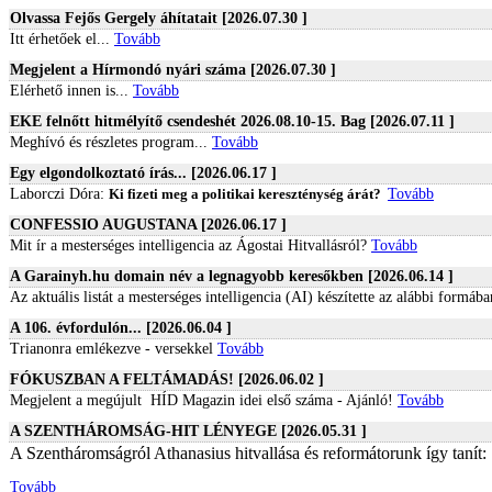
Olvassa Fejős Gergely áhítatait [2026.07.30 ]
Itt érhetőek el...
Tovább
Megjelent a Hírmondó nyári száma [2026.07.30 ]
Elérhető innen is...
Tovább
EKE felnőtt hitmélyítő csendeshét 2026.08.10-15. Bag [2026.07.11 ]
Meghívó és részletes program...
Tovább
Egy elgondolkoztató írás... [2026.06.17 ]
Laborczi Dóra:
Ki fizeti meg a politikai kereszténység árát?
Tovább
CONFESSIO AUGUSTANA [2026.06.17 ]
Mit ír a mesterséges intelligencia az Ágostai Hitvallásról?
Tovább
A Garainyh.hu domain név a legnagyobb keresőkben [2026.06.14 ]
Az aktuális listát a mesterséges intelligencia (AI) készítette az alábbi formába
A 106. évfordulón... [2026.06.04 ]
Trianonra emlékezve - versekkel
Tovább
FÓKUSZBAN A FELTÁMADÁS! [2026.06.02 ]
Megjelent a megújult HÍD Magazin idei első száma
- Ajánló!
Tovább
A SZENTHÁROMSÁG-HIT LÉNYEGE [2026.05.31 ]
A Szentháromságról Athanasius hitvallása és reformátorunk így tanít:
Tovább