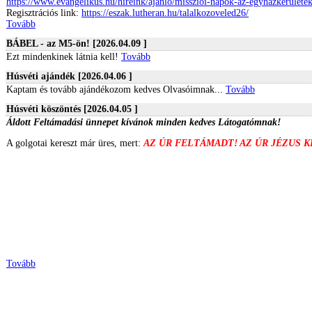
https://www.evangelikus.hu/hireink/ajanlo/misszioi-napok-az-egyhazkerulet
Regisztrációs link:
https://eszak.lutheran.hu/talalkozoveled26/
Tovább
BÁBEL - az M5-ön! [2026.04.09 ]
Ezt mindenkinek látnia kell!
Tovább
Húsvéti ajándék [2026.04.06 ]
Kaptam és tovább ajándékozom kedves Olvasóimnak...
Tovább
Húsvéti köszöntés [2026.04.05 ]
Áldott Feltámadási ünnepet kívánok minden kedves Látogatómnak!
A golgotai kereszt már üres, mert:
AZ ÚR FELTÁMADT! AZ ÚR JÉZUS 
Tovább