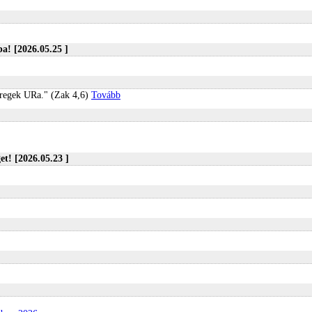
a! [2026.05.25 ]
eregek URa." (Zak 4,6)
Tovább
t! [2026.05.23 ]