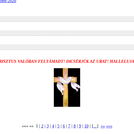
ekben-2026
KRISZTUS VALÓBAN FELTÁMADT! DICSÉRJÜK AZ URAT! HALLELUJ
««« «« 1 |
2
|
3
|
4
|
5
|
6
|
7
|
8
|
9
|
10
| [
...
]
»»
»»»