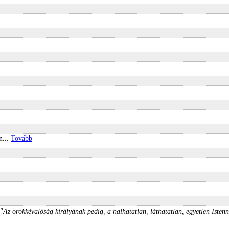
n...
Tovább
"
Az örökkévalóság királyának pedig, a halhatatlan, láthatatlan, egyetlen Istenn