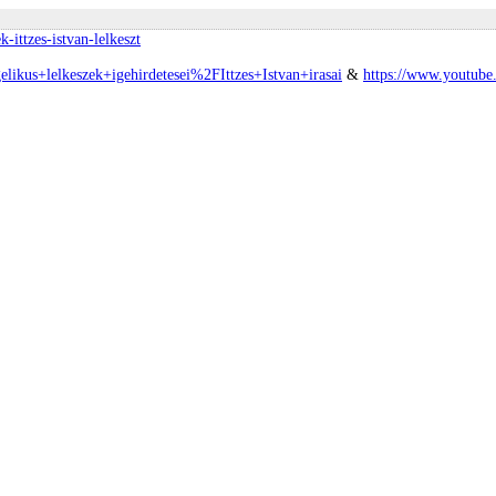
-ittzes-istvan-lelkeszt
elikus+lelkeszek+igehirdetesei%2FIttzes+Istvan+irasai
&
https://www.youtu