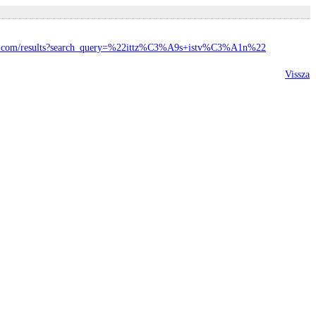
be.com/results?search_query=%22ittz%C3%A9s+istv%C3%A1n%22
Vissza