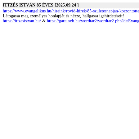
ITTZÉS ISTVÁN 85 ÉVES [2025.09.24 ]
https://www.evangelikus.hu/hireink/rovid-hirek/85-szuletesnapjan-koszontottek
Látogassa meg személyes honlapját és nézze, hallgassa igehirdetéseit!
https://ittzesistvan.hu/
&
https://garainyh.hu/wordtar2/wordtar2.php?d=Evang