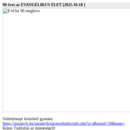
90 éves az EVANGÉLIKUS ÉLET [2025.10.18 ]
Születésnapi köszöntő gyanánt:
https://garainyh.hu/garainyh/garaiwebinfo/info.php?a=a&mnid=39&page=
Képes Tudósítás az ünnepségről: