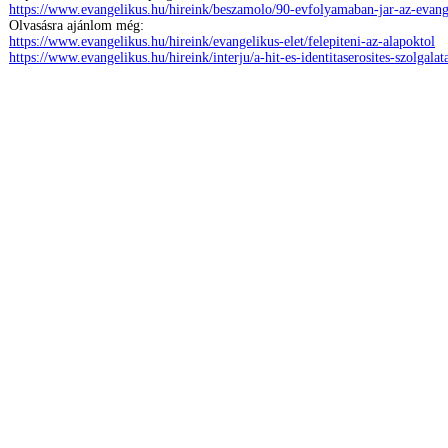
https://www.evangelikus.hu/hireink/beszamolo/90-evfolyamaban-jar-az-evange
Olvasásra ajánlom még:
https://www.evangelikus.hu/hireink/evangelikus-elet/felepiteni-az-alapoktol
https://www.evangelikus.hu/hireink/interju/a-hit-es-identitaserosites-szolgalat