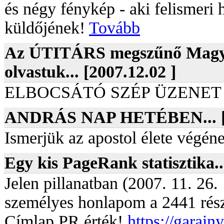
és négy fénykép - aki felismeri 
küldőjének!
Tovább
Az ÚTITÁRS megszűnő Magya
olvastuk... [2007.12.02 ]
ELBOCSÁTÓ SZÉP ÜZENE
ANDRÁS NAP HETÉBEN... [2
Ismerjük az apostol élete végéne
Egy kis PageRank statisztika..
Jelen pillanatban (2007. 11. 26.
személyes honlapom a 2441 rés
Címlap PR érték!
https://garain