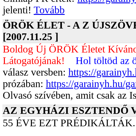
jelenti!
Tovább
ÖRÖK ÉLET - A Z ÚJSZÖV
[2007.11.25 ]
Boldog Új ÖRÖK Életet Kíván
Látogatójának!
Hol töltöd az 
válasz versben:
https://garainyh
prózában:
https://garainyh.hu/g
Olvasó szívében, amit csak az Is
AZ EGYHÁZI ESZTENDŐ VÉG
55 ÉVE EZT PRÉDIKÁLTÁK.