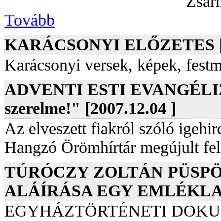
Zsar
Tovább
KARÁCSONYI ELŐZETES [20
Karácsonyi versek, képek, fest
ADVENTI ESTI EVANGÉLIZ
szerelme!" [2007.12.04 ]
Az elveszett fiakról szóló igehir
Hangzó Örömhírtár megújult felü
TÚRÓCZY ZOLTÁN PÜSP
ALÁÍRÁSA EGY EMLÉKLAPON
EGYHÁZTÖRTÉNETI DOKUM