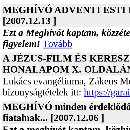
MEGHÍVÓ ADVENTI ESTI 
[2007.12.13 ]
Ezt a Meghívót kaptam, közzét
figyelem!
Tovább
A JÉZUS-FILM ÉS KERE
HONALAPOM X. OLDALÁN! [
Lukács evangéliuma, Zákeus Mé
bizonyságtételek itt:
https://gar
MEGHÍVÓ minden érdeklődő ny
fiatalnak... [2007.12.06 ]
Ezt a meghívót kaptam, közhí