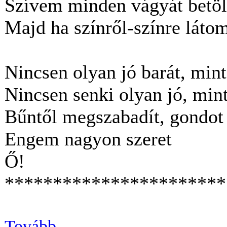
Szívem minden vágyát betöl
Majd ha színről-színre látom
Nincsen olyan jó barát, mint
Nincsen senki olyan jó, min
Bűntől megszabadít, gondot 
Engem nagyon szeret
Ő!
***************
Tovább