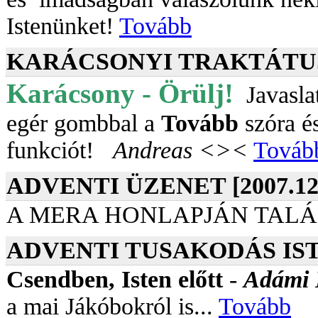
Istenünket!
Tovább
KARÁCSONYI TRAKTÁTUS [
Karácsony - Örülj!
Javaslat
egér gombbal a
Tovább
szóra é
funkciót!
Andreas <><
Továb
ADVENTI ÜZENET [2007.12.
A MERA HONLAPJÁN TALÁ
ADVENTI TUSAKODÁS ISTENN
Csendben, Isten előtt
-
Adámi 
a mai Jákóbokról is...
Tovább