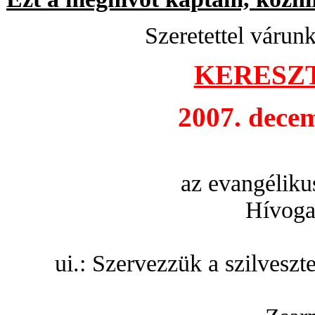
Szeretettel várun
KERESZ
2007. dece
az evangéliku
Hívoga
ui.: Szervezzük a szilveszt