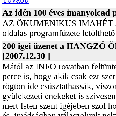
Az idén 100 éves imanyolcad 
AZ ÖKUMENIKUS IMAHÉT 2008.
oldalas programfüzete letölthet
200 igei üzenet a HANGZÓ 
[2007.12.30 ]
Mától az INFO rovatban feltünte
perce is, hogy akik csak ezt szer
rögtön ide csúsztathassák, visz
gyülekezeti énekeket is szívesen
mert Isten szent igéjében szól h
és imádságban válaszolunk neki, 