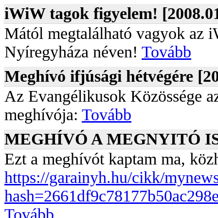
iWiW tagok figyelem! [2008.01
Mától megtalálható vagyok az 
Nyíregyháza néven!
Tovább
Meghívó ifjúsági hétvégére [20
Az Evangélikusok Közössége a
meghívója:
Tovább
MEGHÍVÓ A MEGNYITÓ IST
Ezt a meghívót kaptam ma, közh
https://garainyh.hu/cikk/mynew
hash=2661df9c78177b50ac298
Tovább