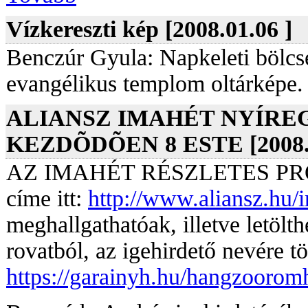
Vízkereszti kép [2008.01.06 ]
Benczúr Gyula: Napkeleti bölcs
evangélikus templom oltárképe
ALIANSZ IMAHÉT NYÍRE
KEZDÕDÕEN 8 ESTE [2008.0
AZ IMAHÉT RÉSZLETES PROGR
címe itt:
http://www.aliansz.hu/
meghallgathatóak, illetve l
rovatból, az igehirdető nevére tö
https://garainyh.hu/hangzooromh