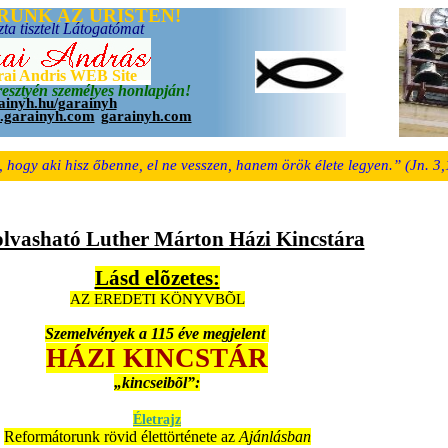
a, hogy aki hisz őbenne, el ne vesszen, hanem örök élete legyen.” (Jn. 3,