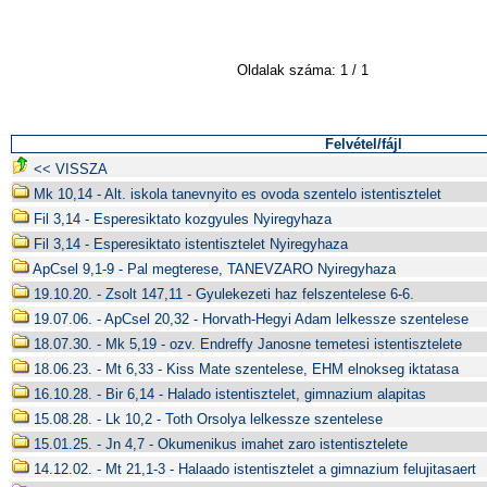
Oldalak száma: 1 / 1
Felvétel/fájl
<< VISSZA
Mk 10,14 - Alt. iskola tanevnyito es ovoda szentelo istentisztelet
Fil 3,14 - Esperesiktato kozgyules Nyiregyhaza
Fil 3,14 - Esperesiktato istentisztelet Nyiregyhaza
ApCsel 9,1-9 - Pal megterese, TANEVZARO Nyiregyhaza
19.10.20. - Zsolt 147,11 - Gyulekezeti haz felszentelese 6-6.
19.07.06. - ApCsel 20,32 - Horvath-Hegyi Adam lelkessze szentelese
18.07.30. - Mk 5,19 - ozv. Endreffy Janosne temetesi istentisztelete
18.06.23. - Mt 6,33 - Kiss Mate szentelese, EHM elnokseg iktatasa
16.10.28. - Bir 6,14 - Halado istentisztelet, gimnazium alapitas
15.08.28. - Lk 10,2 - Toth Orsolya lelkessze szentelese
15.01.25. - Jn 4,7 - Okumenikus imahet zaro istentisztelete
14.12.02. - Mt 21,1-3 - Halaado istentisztelet a gimnazium felujitasaert