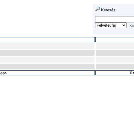
Keresés:
mappa
Ös