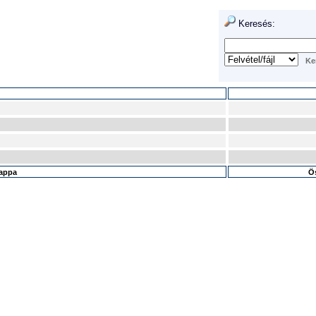
Keresés:
mappa
Ös