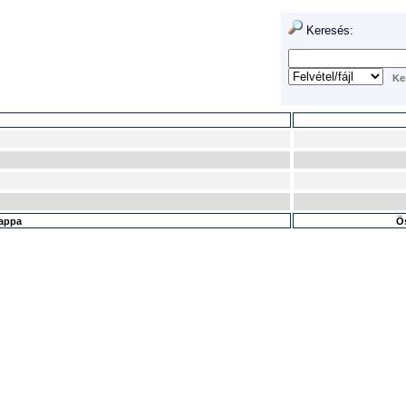
Keresés:
mappa
Ös