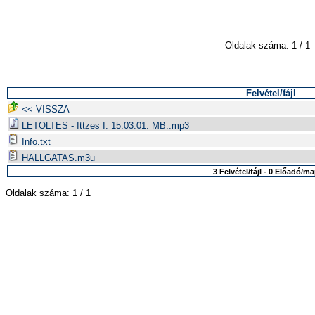
Oldalak száma: 1 / 1
Felvétel/fájl
<< VISSZA
LETOLTES - Ittzes I. 15.03.01. MB..mp3
Info.txt
HALLGATAS.m3u
3 Felvétel/fájl - 0 Előadó/m
Oldalak száma: 1 / 1