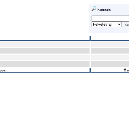
Keresés:
appa
Öss