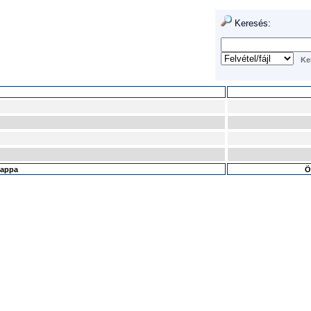
Keresés:
mappa
Ö