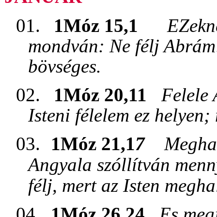
01.
1Móz 15,1
EZekne
mondván: Ne félj Abrám: 
bövséges.
02.
1Móz 20,11
Felele
Isteni félelem ez helyen
03.
1Móz 21,1
7
Meghal
Angyala szóllítván menn
félj, mert az Isten megha
04.
1Móz 26,24
Es megj