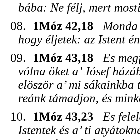
bába: Ne félj, mert mosti
08.
1Móz 42,18
Monda p
hogy éljetek: az Istent én
09.
1Móz 43,18
Es megf
vólna öket a’ Jósef házá
elöször a’ mi sákainkba t
reánk támadjon, és minke
10.
1Móz 43,23
Es fele
Istentek és a’ ti atyátokn