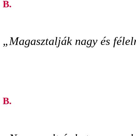
B.
„Magasztalják nagy és félel
B.