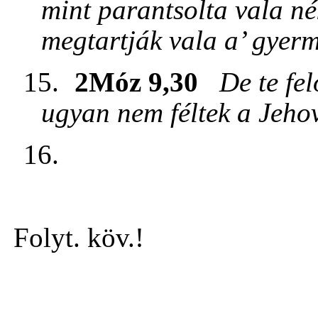
mint parantsolta vala n
megtartják vala a’ gyerm
15.
2Móz 9,30
De te fel
ugyan nem féltek a Jehov
16.
Folyt. köv.!