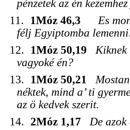
pénzetek az én kezemhez 
11.
1Móz 46,3
Es mon
félj Egyiptomba lemenni:
12.
1Móz 50,19
Kiknek 
vagyoké én?
13.
1Móz 50,21
Mostan 
néktek, mind a’ ti gyerm
az ö kedvek szerit.
14.
2Móz 1,17
De azok 