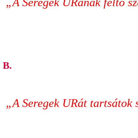
„A Seregek URának féltő sze
B.
„A Seregek URát tartsátok sz