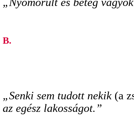
„Nyomorult és beteg vagyok 
B.
„Senki sem tudott nekik
(a z
az egész lakosságot.”