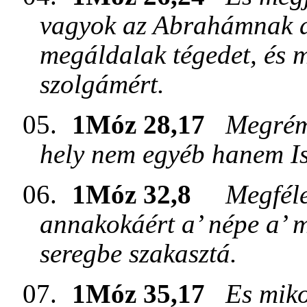
vagyok az Abrahámnak a’ 
megáldalak tégedet, és 
szolgámért.
05.
1Móz 28,17
Megrémü
hely nem egyéb hanem Is
06.
1Móz 32,8
Megféle
annakokáért a’ népe a’ me
seregbe szakasztá.
07.
1Móz 35,17
Es miko