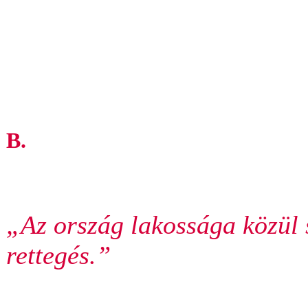
B.
„Az ország lakossága közül s
rettegés.”