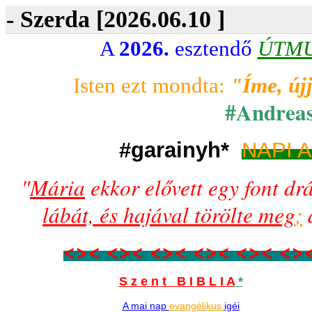
- Szerda [2026.06.10 ]
A
2026.
esztendő
ÚTM
Isten ezt mondta:
"Íme, új
#Andrea
#garainyh*
NAPI 
"
Mária
ekkor elővett egy font dr
lábát, és hajával törölte meg
;
a
<>< <>< <>< <>< <>< <>
S z e n t B I B L I A
*
A
mai
nap
evangélikus
igéi