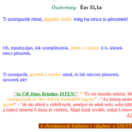
Ószövetség:
Ézs 55,1a
Ti szomjazók mind,
jöjjetek vízért,
még ha nincs is pénzetek!
Oh, mindnyájan, kik szomjúhoztok,
jertek e vizekre,
ti is, kiknek
nincs pénzetek,
Ti szomjazók,
gyertek a vizekre
mind,
és bár nincsen pénzetek,
siessetek ide!
"
Az ÚR Jézus Krisztus: ISTEN!
"
*
"
És ezt mondta nekem: Me
szomjazónak az élet vizének forrásából ingyen
.
" - "
Az ünnep utolsó 
igyék
!" - "de aki abból a vízből iszik, amelyet én adok neki, soha t
a hattyú elmerül A tiszta tó vizében, Majd úszik tovább, tollait Lem
A 
A christianusok küldetése e világban: a SZE