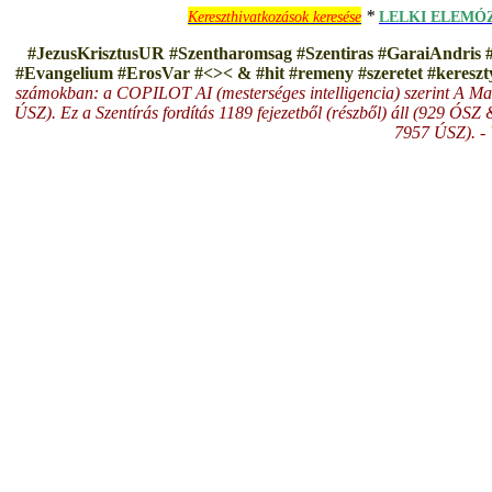
*
Kereszthivatkozások keresése
LELKI ELEMÓ
#JezusKrisztusUR #Szentharomsag #Szentiras #GaraiAndris 
#Evangelium #ErosVar #<>< & #hit #remeny #szeretet #keresz
számokban: a COPILOT AI (mesterséges intelligencia) szerint A Ma
ÚSZ). Ez a Szentírás fordítás 1189 fejezetből (részből) áll (929 ÓS
7957 ÚSZ). -