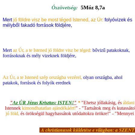
Ószövetség:
5Móz 8,7a
Mert
jó földre visz be most téged Istened, az Úr:
folyóvizek és
mélyből fakadó források földjére,
Mert
az Úr, a te Istened jó földre visz be téged:
bővizű patakoknak,
forrásoknak és mély vizeknek földjére,
Az Úr, a te Istened szép országba vezérel,
olyan országba, ahol
patakok, források és folyók erednek
"
Az ÚR Jézus Krisztus: ISTEN!
"
*
"
Ehetsz jóllakásig, és
áldani
Istennek
kimondhatatlan ajándékáért!
" - "Tartsátok meg és kutassát
jó föld,
és örökségül hagyhassátok utódaitokra örökre!" - "Mennyei 
A christianusok küldetése e világban: a SZE