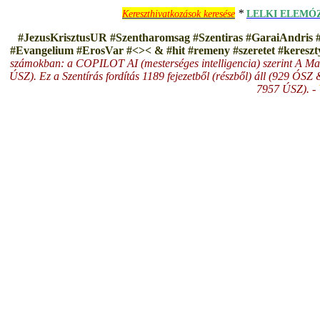
*
Kereszthivatkozások keresése
LELKI ELEMÓ
#JezusKrisztusUR #Szentharomsag #Szentiras #GaraiAndris 
#Evangelium #ErosVar #<>< & #hit #remeny #szeretet #keresz
számokban: a COPILOT AI (mesterséges intelligencia) szerint A Ma
ÚSZ). Ez a Szentírás fordítás 1189 fejezetből (részből) áll (929 ÓS
7957 ÚSZ). -