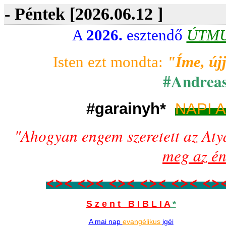
- Péntek [2026.06.12 ]
A
2026.
esztendő
ÚTM
Isten ezt mondta:
"Íme, új
#Andrea
#garainyh*
NAPI 
"
Ahogyan engem szeretett az Atya,
meg az én
<>< <>< <>< <>< <>< <>
S z e n t B I B L I A
*
A
mai
nap
evangélikus
igéi