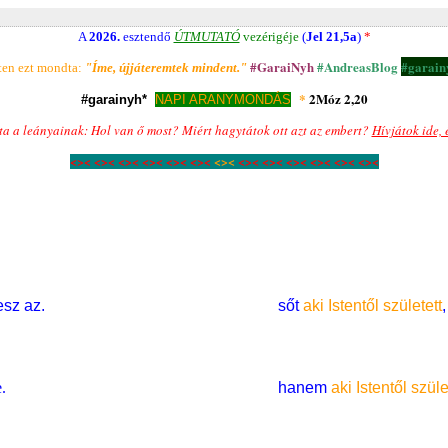
A
2026.
esztendő
ÚTMUTATÓ
vezérigéje
(
Jel 21,5a
)
*
#GaraiNyh
#AndreasBlog
#garain
ten ezt mondta:
"Íme, újjáteremtek mindent.
"
*
2Móz 2,20
#garainyh*
NAPI ARANYMONDÁS
a a leányainak: Hol van ő most? Miért hagytátok ott azt az embert?
Hívjátok ide, 
<>< <>< <>< <>< <>< <><
<><
<>< <>< <>< <>< <>< <><
esz az.
sőt
aki Istentől született
.
hanem
aki Istentől szüle