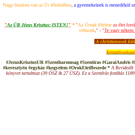
Nagy bizalom van az Úr félelmében
,
a gyermekeinek is menedékül sz
"
Az ÚR Jézus Krisztus: ISTEN!
"
*
"
Az Úrnak félelme
az élet forr
vétkezik
," - "
Te vagy nékem
A christianusok kü
Kereszthivatkozá
#JezusKrisztusUR #Szentharomsag #Szentiras #GaraiAndris #
#keresztyén #egyház #kegyelem #OrokEletBeszede *
A Revideált 
könyvet tartalmaz (39 ÓSZ & 27 ÚSZ). Ez a Szentírás fordítás 1189