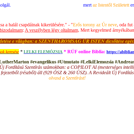
olgál.
mert
az Istentől Született
er
ása a halál csapdáinak kikerülésére." - "
Erős torony az
Úr neve
, oda fut
 bizodalmam
:
A veszélyben légy oltalmam,
Mert kegyelmed árnyékában 
ldetése e világban: a SZENTHÁROMSÁG ÚR ISTEN dicsőítése egész 
*
* RÚF online Biblia:
sok keresése
LELKI ELEMÓZSIA
https://abibli
LutherMarton #evangelikus #Utmutato #LelkiElemozsia #Andreas 
Új Fordítású Szentírás számokban: a COPILOT AI (mesterséges intelli
 fejezetből (részből) áll (929 ÓSZ & 260 ÚSZ). A Revideált Új Fordít
olvasd a Szentírást!