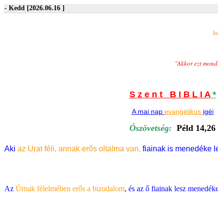
- Kedd [2026.06.16 ]
Is
"
Akkor ezt mondt
S z e n t B I B L I A
*
A
mai
nap
evangélikus
igéi
Ószövetség:
Péld 14,26
Aki
az Urat féli, annak erős oltalma van,
fiainak is menedéke l
Az
Úrnak félelmében erős a bizodalom
, és az ő fiainak lesz menedéke