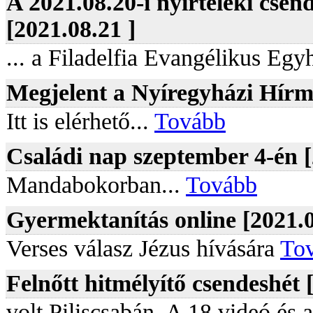
A 2021.08.20-i nyírteleki csend
[2021.08.21 ]
... a Filadelfia Evangélikus Egy
Megjelent a Nyíregyházi Hírm
Itt is elérhető...
Tovább
Családi nap szeptember 4-én [
Mandabokorban...
Tovább
Gyermektanítás online [2021.0
Verses válasz Jézus hívására
To
Felnőtt hitmélyítő csendeshét 
volt Piliscsabán. A 18 videó és 