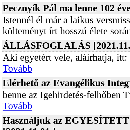
Pecznyík Pál ma lenne 102 éve
Istennél él már a laikus versmis
költeményt írt hosszú élete sorá
ÁLLÁSFOGLALÁS [2021.11.
Aki egyetért vele, aláírhatja, itt:
Tovább
Elérhető az Evangélikus Integr
benne az Igehirdetés-felhőben Tú
Tovább
Használjuk az EGYESÍTETT