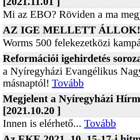
[2021.11.01 ]
Mi az EBO? Röviden a ma megje
AZ IGE MELLETT ÁLLOK! [2
Worms 500 felekezetközi kamp
Reformációi igehirdetés soroza
a Nyíregyházi Evangélikus Nagy
másnaptól!
Tovább
Megjelent a Nyíregyházi Hírm
[2021.10.20 ]
Innen is elérhető...
Tovább
Az EKE 2021. 10. 15-17-i hitmé