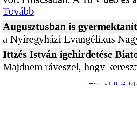
Tovább
Augusztusban is gyermektanítá
a Nyíregyházi Evangélikus Na
Ittzés István igehirdetése Bia
Majdnem ráveszel, hogy keresz
«««
««
[
...
] |
11
|
12
|
13
| 