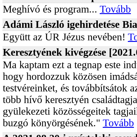
Meghívó és program...
Tovább
Adámi László igehirdetése Bia
Együtt az ÚR Jézus nevében!
T
Keresztyének kivégzése [2021.
Ma kaptam ezt a tegnap este ind
hogy hordozzuk közösen imádsá
testvéreinket, és továbbítsátok 
több hívő keresztyén családtagja
gyülekezeti közösségeitek tagja
buzgó könyörgésének."
Tovább