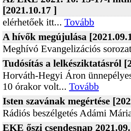
[2021.10.17 ]
elérhetőek itt...
Tovább
A hívők megújulása [2021.09.1
Meghívó Evangelizációs sorozat
Tudósítás a lelkésziktatásról [
Horváth-Hegyi Áron ünnepélyes 
10 órakor volt...
Tovább
Isten szavának megértése [202
Rádiós beszélgetés Adámi Mária
EKE őszi csendesnap 2021.09.1