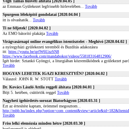
Végh Tamás húsvéti áhítata [2020.04.05 ]
az Emmaus Gyülekezet legfrissebb hírlevelében...
Tovább
Spurgeon léleképítő gondolatai [2020.04.04 ]
itt is olvashatók...
Tovább
Ti ne féljetek! [2020.04.02 ]
Az EMO bátorító plakátja
Tovább
Virágvasárnapi online evangélikus istentisztelet - Meghívó [2020.04.02 ]
a nyíregyházi gyülekezeti teremből és Buzdítás adakozásra
itt:
https://youtu.be/qrfW6UzzSN8
https://www.facebook.com/mandabokor/videos/558183164812906/
Igét hirdet: Sztankó Gyöngyi, a liturgiában közreműködnek a gyülekezet paró
Tovább
HOGYAN LEHETEK IGAZI KERESZTYÉN? [2020.04.02 ]
Válaszol: JOHN R. W. STOTT
Tovább
Dr. Kovács László Attila reggeli áhítata [2020.04.01 ]
Böjt 5. hetében, csütörtök reggel
Tovább
Nagyheti igehirdetés-sorozat Biatorbágyon [2020.03.31 ]
Ezt az értesítést kaptam, örömmel megosztom...
http://mbb.hu/index.php?option=com_content&view=article&id=182&Itemi
Tovább
Friss lelki elemózsia minden hétre [2020.03.30 ]
honlapomról is elérhető...