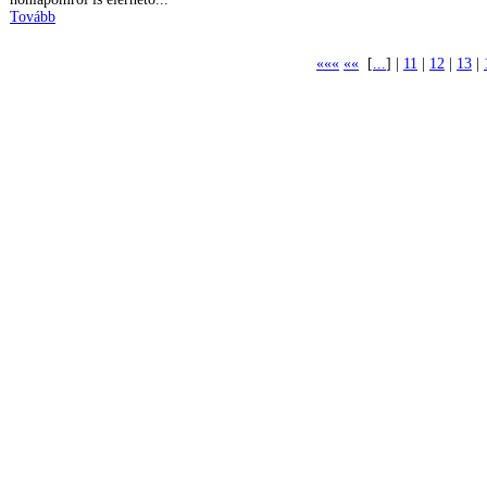
Tovább
«««
««
[
...
] |
11
|
12
|
13
|