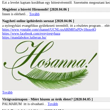
Ezt a levelet kaptam korábban egy hittestvéremtől. Szeretném megosztani ke
Megjelent a húsvéti Hírmondó! [2020.04.06 ]
Innen is elérhető...
Tovább
Nagyheti online igehirdetés sorozat [2020.04.06 ]
a nyíregyházi evangélikus gyülekezeti teremből; itt a részletes program... elér
https://www.youtube.com/channel/UCNLrzsARlM05xPDy18nxe4Q
https://www.facebook.com/evnyiregyhaza
https://mandabokor.lutheran.hu/
Tovább
Virágvasárnapon - Miért hiszem az örök életet? [2020.04.05 ]
PALMARUM itt is olvasható...
Tovább