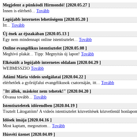
Megjelent a pünkösdi Hírmondó! [2020.05.27 ]
Innen is elérhető...
Tovább
Legújabb internetes lehetőségem [2020.05.20 ]
Itt...
Tovább
Új ének az éjszakában [2020.05.13 ]
Egy nem mindennapi online istentisztelet...
Tovább
Online evangélikus istentisztelet [2020.05.08 ]
Meghívó plakát... Tipp: Megnyitás új lapon!
Tovább
Elkészült a legújabb internetes oldalam [2020.04.29 ]
WEBMISSZIO
Tovább
Adámi Mária videós szolgálatai [2020.04.22 ]
elérhetőek a győrújfalui evangélikusok csatornáján, itt...
Tovább
"Itt állok, másként nem tehetek!" [2020.04.20 ]
Olvassa tovább...
Tovább
Istentiszteletek időrendben [2020.04.19 ]
Tisztelt Látogatóim! A videós istentisztelet közvetítések közvetlenül honlapo
Idősek imája [2020.04.16 ]
Most kaptam, megosztom...
Tovább
Húsvéti üzenet [2020.04.09 ]