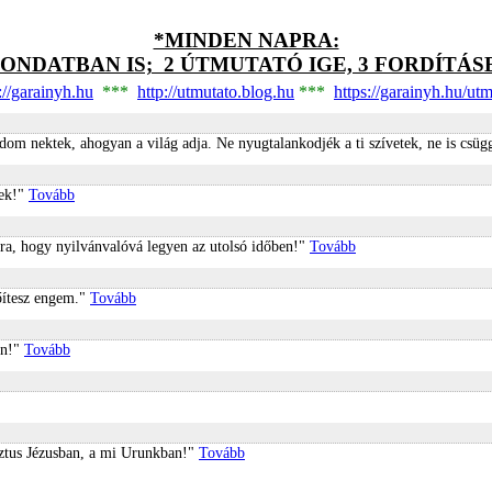
*MINDEN NAPRA:
MONDATBAN IS; 2 ÚTMUTATÓ IGE, 3 FORDÍTÁS
://garainyh.hu
***
http://utmutato.blog.hu
***
https://garainyh.hu/ut